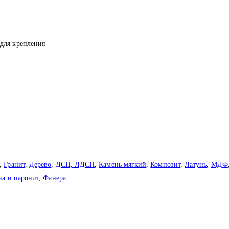
для крепления
,
Гранит
,
Дерево
,
ДСП, ЛДСП
,
Камень мягкий
,
Композит
,
Латунь
,
МДФ
на и паронит
,
Фанера