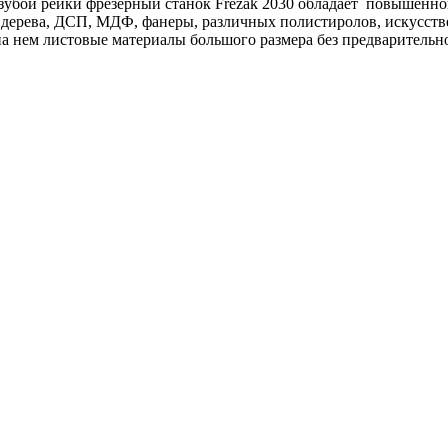
озубой рейки фрезерный станок Frezak 2030 обладает повышенно
дерева, ДСП, МДФ, фанеры, различных полистиролов, искусстве
на нем листовые материалы большого размера без предварительно