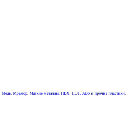
,
Медь
,
Мрамор
,
Мягкие металлы
,
ПВХ, ПЭТ, ABS и прочие пластики
,